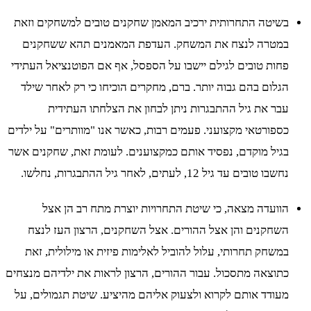
בשיטה התחרותית ירכיב המאמן שחקנים טובים למשחקים וזאת
במטרה לנצח את המשחק. העדפת המאמנים תהא ששחקנים
פחות טובים לגילם יישבו על הספסל, אף אם הפוטנציאל העתידי
הגלום בהם גבוה יותר. ברם, מחקרים הוכיחו כי רק לאחר שילד
עבר את גיל ההתבגרות ניתן לבחון את הצלחתו העתידית
כספורטאי מקצועני. פעמים רבות, כאשר אנו "מוותרים" על ילדים
בגיל מוקדם, נפסיד אותם כמקצוענים. לעומת זאת, שחקנים אשר
נחשבו טובים עד גיל 12, לעתים, לאחר גיל ההתבגרות, נחלשו.
הוועדה מצאה, כי שיטת התחרויות יוצרת מתח רב הן אצל
השחקנים והן אצל ההורים. אצל השחקנים, הרצון העז לנצח
במשחק תחרותי, עלול להוביל לאלימות פיזית או מילולית, זאת
כתוצאה מתסכול. עבור ההורים, הרצון לראות את ילדיהם מנצחים
מעודד אותם לקרוא ולצעוק אליהם מהיציע. שיטת תגמולים, על