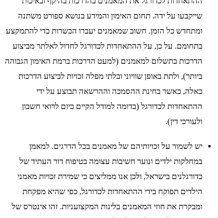
ההתאחדות לכדורגל את המאמנים בהדרכות בהיקף ובאיכות
שייקבעו על ידה. תחום האימון והמידע בנושא ספורט משתנה
ומתחדש כל הזמן. חשוב שמאמנים יעברו הכשרות כדי להתמקצע
בתחומם. על כן, על ההתאחדות לכדורגל לחדול לאלתר מביצוע
הדרכות בתשלום למאמנים (למעט הדרכות ברמת האימון הגבוהה
ביותר), ולתת באופן שוויוני ובלתי מפלה זכויות לביצוע הדרכות
כאלה, כאשר בחינת ההסמכה וההרשאה תבוצע על ידי
ההתאחדות לכדורגל (בדומה למודל הקיים כיום לרואי חשבון
ולעורכי דין).
יש לשמור על זכויותיהם של מאמנים בכל הדרגים. למאמן
במחלקות ילדים ונוער חשיבות עצומה בטיפוח דור העתיד של
כדורגלנים בישראל, ולכן אנו ממליצים כי שמירת זכויות מאמני
הילדים תפוקח בידי ההתאחדות לכדורגל, כפי שהיא מפקחת
ומבקרת את חוזי המאמנים בליגות המקצועניות. זהו אינטרס של