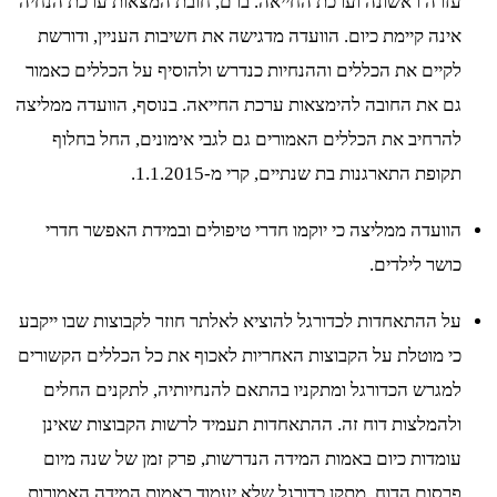
עזרה ראשונה וערכת החייאה. ברם, חובת המצאות ערכת הנחיה
אינה קיימת כיום. הוועדה מדגישה את חשיבות העניין, ודורשת
לקיים את הכללים וההנחיות כנדרש ולהוסיף על הכללים כאמור
גם את החובה להימצאות ערכת החייאה. בנוסף, הוועדה ממליצה
להרחיב את הכללים האמורים גם לגבי אימונים, החל בחלוף
תקופת התארגנות בת שנתיים, קרי מ-1.1.2015.
הוועדה ממליצה כי יוקמו חדרי טיפולים ובמידת האפשר חדרי
כושר לילדים.
על ההתאחדות לכדורגל להוציא לאלתר חוזר לקבוצות שבו ייקבע
כי מוטלת על הקבוצות האחריות לאכוף את כל הכללים הקשורים
למגרש הכדורגל ומתקניו בהתאם להנחיותיה, לתקנים החלים
ולהמלצות דוח זה. ההתאחדות תעמיד לרשות הקבוצות שאינן
עומדות כיום באמות המידה הנדרשות, פרק זמן של שנה מיום
פרסום הדוח. מתקן כדורגל שלא יעמוד באמות המידה האמורות