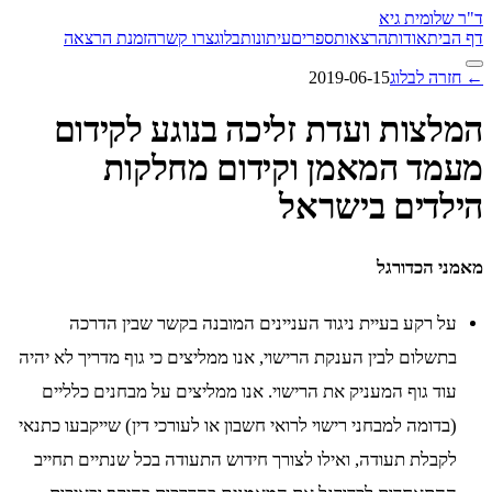
ד"ר שלומית גיא
דף הבית
אודות
הרצאות
ספרים
עיתונות
בלוג
צרו קשר
הזמנת הרצאה
← חזרה לבלוג
2019-06-15
המלצות ועדת זליכה בנוגע לקידום
מעמד המאמן וקידום מחלקות
הילדים בישראל
מאמני הכדורגל
על רקע בעיית ניגוד העניינים המובנה בקשר שבין הדרכה
בתשלום לבין הענקת הרישוי, אנו ממליצים כי גוף מדריך לא יהיה
עוד גוף המעניק את הרישוי. אנו ממליצים על מבחנים כלליים
(בדומה למבחני רישוי לרואי חשבון או לעורכי דין) שייקבעו כתנאי
לקבלת תעודה, ואילו לצורך חידוש התעודה בכל שנתיים תחייב