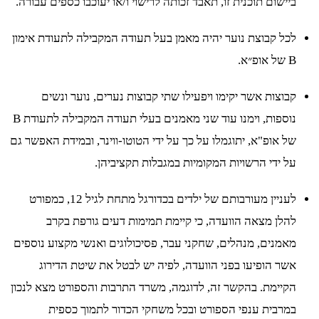
ביישום תוכנית זו, תאבד זכותה לרישוי ו/או יעוכבו כספים עבורה.
לכל קבוצת נוער יהיה מאמן בעל תעודה המקבילה לתעודת אימון
B של אופ״א.
קבוצות אשר יקימו ויפעילו שתי קבוצות נערים, נוער ונשים
נוספות, וימנו עוד שני מאמנים בעלי תעודה המקבילה לתעודת B
של אופ"א, יתוגמלו על כך על ידי הטוטו-ווינר, ובמידת האפשר גם
על ידי הרשויות המקומיות במגבלות תקציביהן.
לעניין מעורבותם של ילדים בכדורגל מתחת לגיל 12, כמפורט
להלן מצאה הוועדה, כי קיימת תמימות דעים גורפת בקרב
מאמנים, מנהלים, שחקני עבר, פסיכולוגים ואנשי מקצוע נוספים
אשר הופיעו בפני הוועדה, לפיה יש לבטל את שיטת הדירוג
הקיימת. בהקשר זה, לדוגמה, משרד התרבות והספורט מצא לנכון
במרבית ענפי הספורט ובכל משחקי הכדור לתמוך כספית