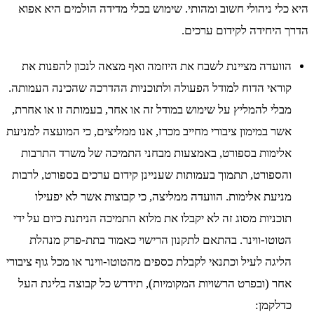
היא כלי ניהולי חשוב ומהותי. שימוש בכלי מדידה הולמים היא אפוא
הדרך היחידה לקידום ערכים.
הוועדה מציינת לשבח את היוזמה ואף מצאה לנכון להפנות את
קוראי הדוח למודל הפעולה ולתוכניות ההדרכה שהכינה העמותה.
מבלי להמליץ על שימוש במודל זה או אחר, בעמותה זו או אחרת,
אשר במימון ציבורי מחייב מכרז, אנו ממליצים, כי המועצה למניעת
אלימות בספורט, באמצעות מבחני התמיכה של משרד התרבות
והספורט, תתמוך בעמותות שעניינן קידום ערכים בספורט, לרבות
מניעת אלימות. הוועדה ממליצה, כי קבוצות אשר לא יפעילו
תוכניות מסוג זה לא יקבלו את מלוא התמיכה הניתנת כיום על ידי
הטוטו-ווינר. בהתאם לתקנון הרישוי כאמור בתת-פרק מנהלת
הליגה לעיל וכתנאי לקבלת כספים מהטוטו-ווינר או מכל גוף ציבורי
אחר (ובפרט הרשויות המקומיות), תידרש כל קבוצה בליגת העל
כדלקמן: