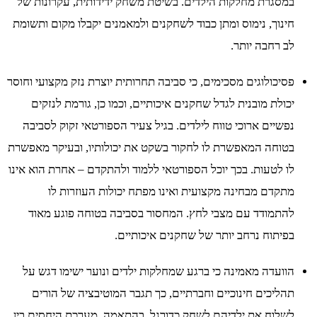
במסגרת מחלקות הילדים. בשיטת משחק ידידותית, עקרונות של
חינוך, נימוס ומתן כבוד לשחקנים ולמאמנים יקבלו מקום ותשומת
לב רחבה יותר.
פסיכולוגים מסכימים, כי סביבה תחרותית יוצרת נזק מקצועי וחוסר
יכולת מובנית לגדל שחקנים איכותיים, וכמו כן, גורמת לנזקים
נפשיים ארוכי טווח לילדים. בגיל צעיר הספורטאי זקוק לסביבה
בטוחה המאפשרת לו לחקור בשקט את יכולותיו, ובעיקר מאפשרת
לו לטעות. בכך יוכל הספורטאי ללמוד ולהתקדם – אחרת הוא אינו
מתקדם מבחינה מקצועית ואינו מפתח יכולות העוזרות לו
להתמודד עם מצבי לחץ. המחסור בסביבה בטוחה פוגע מאוד
בפיתוח נרחב יותר של שחקנים איכותיים.
הוועדה מאמינה כי ברגע שמחלקות ילדים ונוער ישימו דגש על
תהליכים חינוכיים וחברתיים, כך תגבר המוטיבציה של הורים
לשלוח את ילדיהם לשחק כדורגל. בהתאמה, מערכת היחסים בין