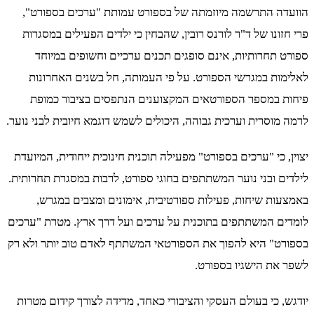
הוועדה התרשמה מיוזמתה של בספורט עמותת "ערכים בספורט",
פרי חזונו של ד"ר לורנס רובין, שהבחין כי ילדים הפעילים במסגרות
ספורט תחרותיות, אינם סופגים תכנים ערכיים וחשופים במיוחד
לאלימות במגרשי הספורט. על פי העמותה, חל בשנים האחרונות
פיחות במספר הספורטאים המקצוענים הנתפסים בציבור כמופת
לרמה מוסרית וערכית גבוהה, היכולים לשמש דוגמא חיובית לבני נוער.
יצוין, כי "ערכים בספורט" מפעילה תוכנית חינוכית ייחודית, המיועדת
לילדים ובני נוער המשתתפים בחוגי ספורט, לרבות במסגרת תחרותית.
באמצעות שיחות, פעילות ספורטיבית, אימונים ומצבים במגרש,
לומדים המשתתפים בתוכנית על ערכים ועל דרך ארץ. מטרת "ערכים
בספורט" היא להפוך את הספורטאי המשתתף לאדם טוב יותר ולא רק
לשפר את הישגיו בספורט.
יודגש, כי בעולם העסקי והציבורי כאחד, מדידה לצורך קידום מטרות