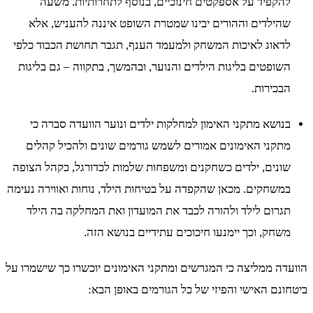
להקפיד על אספקטים חינוכיים, בנוסף לתחרותיות. משעה
שהילדים וההורים יבינו שמטרת השופט איננה להעניש, אלא
לדאוג לאיכות המשחק ולמעמד הענף, תגבר תחושת הכבוד כלפי
השופטים בליגות הילדים והנוער, ובהמשך, בתקווה – גם בליגות
הבכירות.
בנושא מתקני האימון למחלקות ילדים ונוער הוועדה סברה כי
מתקני האימונים אמורים לשמש גורמים שונים ולהכיל קהלים
שונים, ילדים כשחקנים ומשפחות שלמות לכדורגל, כקהל הצופה
במשחקים. מכאן שהקפדה על בטיחות הילד, נוחות ואווירה נעימה
תגרום לילד ולהורה לכבד את המועדון ואת המחלקה בה הילד
משחק, וכך יימנעו חיכוכים עתידיים בנושא הזה.
הוועדה ממליצה כי המגרשים ומתקני האימונים יוכשרו כך שישמרו על
ביטחונם האישי והפיזי של כל הגורמים באופן הבא: