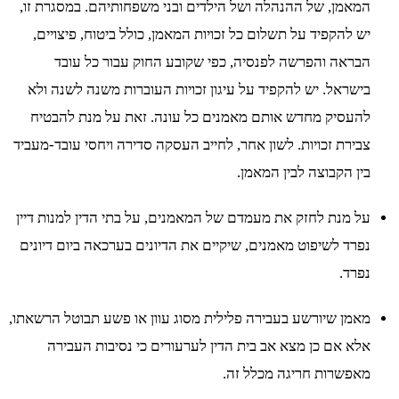
המאמן, של ההנהלה ושל הילדים ובני משפחותיהם. במסגרת זו,
יש להקפיד על תשלום כל זכויות המאמן, כולל ביטוח, פיצויים,
הבראה והפרשה לפנסיה, כפי שקובע החוק עבור כל עובד
בישראל. יש להקפיד על עיגון זכויות העוברות משנה לשנה ולא
להעסיק מחדש אותם מאמנים כל עונה. זאת על מנת להבטיח
צבירת זכויות. לשון אחר, לחייב העסקה סדירה ויחסי עובד-מעביד
בין הקבוצה לבין המאמן.
על מנת לחזק את מעמדם של המאמנים, על בתי הדין למנות דיין
נפרד לשיפוט מאמנים, שיקיים את הדיונים בערכאה ביום דיונים
נפרד.
מאמן שיורשע בעבירה פלילית מסוג עוון או פשע תבוטל הרשאתו,
אלא אם כן מצא אב בית הדין לערעורים כי נסיבות העבירה
מאפשרות חריגה מכלל זה.