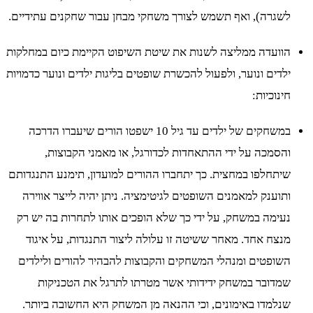
לשגרה), ואף תשמש לצורך משחקי מבחן עבור שחקנים עתידיים.
הוועדה ממליצה לשנות את שיטת השיפוט הקיימת כיום במחלקות
ילדים ונוער, ולפעול להכשרת שופטים בליגות ילדים ונוער כדמויות
חינוכיות:
במשחקים של ילדים עד גיל 10 ישפטו הורים שיעברו הדרכה
והסמכה על ידי ההתאחדות לכדורגל, או מאמני הקבוצות,
שיתחלפו במחצית. כך יתחברו ההורים למועדון, תימנע התנגדותם
ותוענק למאמנים השופטים לגיטימציה. ניתן יהיה לייצר אווירה
נעימה במשחק, על ידי כך שלא הופכים אותו לתחרות בה יש רק
מנצח אחד. מאחר ששיטה זו עלולה ליצור התנגדות, על איגוד
השופטים ומנהלי המשחקים והקבוצות להבהיר להורים ולילדים
שמדובר במשחק ידידותי אשר מטרתו לתרגל את הטכניקות
שנלמדו באימונים, וכי ההנאה מן המשחק היא החשובה ביותר.