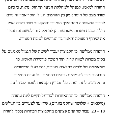
ההורה למאמן, למנהל ולמחלקת הנוער תתחזק. נראה, כי כיום
שורר מצב של חוסר אמון בין הגורמים הנ"ל. חוסר אמון זה גורם
לניכור המשפחה מהתהליך החינוכי והמקצועי ויוצר בלבול אצל
הילד. הצבת מטרות משותפות הן למחלקה והן למשפחה תגביר
את שיתוף הפעולה והאמון בין הגורמים לטובת המטרה.
הוועדה ממליצה, כי הקבוצות יעברו לשיטה של תגמול מאמנים על
בסיס מטרות לטווח ארוך, תוך הפיכת פירמידת האימון, כך
שמאמנים של ילדים בגילאים צעירים, יהיו בעלי הכישורים
הגבוהים ויזכו לתגמולים גבוהים בהתאם. על ועדת התיאום
והתקציבים לתת דעתה על תמרוץ הקבוצות לעבור למודל זה.
הוועדה ממליצה, כי ההתאחדות לכדורגל תקיים ליגת עתודה
(מילואים + שלושה שחקני בוגרים), שתיועד לצעירים בין הגילאים
18 – 23, עבור שחקנים פצועים מהקבוצות הבוגרות (ככלי לחזרה