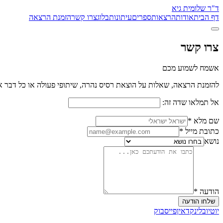
ד"ר שלומית גיא
דף הבית
אודות
הרצאות
ספרים
עיתונות
בלוג
צרו קשר
הזמנת הרצאה
צרו קשר
אשמח לשמוע מכם
להזמנת הרצאה, שאלות על הוצאת רסיס נהרה, שיתופי פעולה או כל דבר 
אל תמלאו שדה זה:
שם מלא
*
כתובת מייל
*
נושא
הודעה
*
שלחו הודעה
יוטיוב
לינקדאין
פייסבוק