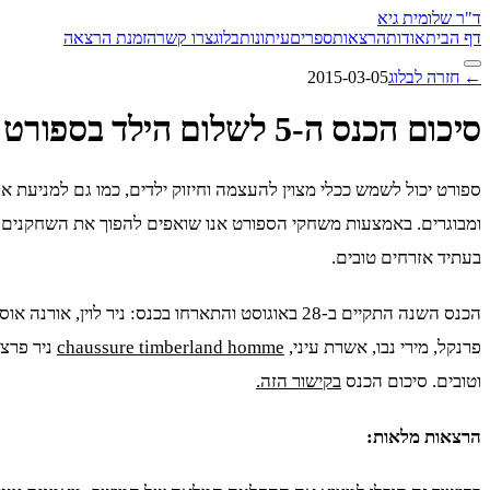
ד"ר שלומית גיא
דף הבית
אודות
הרצאות
ספרים
עיתונות
בלוג
צרו קשר
הזמנת הרצאה
← חזרה לבלוג
2015-03-05
סיכום הכנס ה-5 לשלום הילד בספורט
ספורט יכול לשמש ככלי מצוין להעצמה וחיזוק ילדים, כמו גם למניעת אל
ומבוגרים. באמצעות משחקי הספורט אנו שואפים להפוך את השחקנים של
בעתיד אזרחים טובים.
הכנס השנה התקיים ב-28 באוגוסט והתארחו בכנס: ניר לוין, א
פרנקל, מירי נבו, אשרת עיני,
chaussure timberland homme
ניר פרצל
וטובים. סיכום הכנס
בקישור הזה.
הרצאות מלאות: