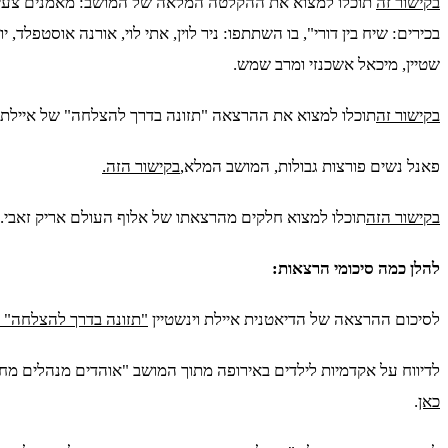
בקישור זה
תוכלו למצוא את ההקלטה המלאה של המושב: מאמנים צעיר
בכירים: שיח בין דורי", בו השתתפו: ניר לוין, אתי לוי, אורנה אוסטפלד, י
שטיין, מיכאל אשכנזי ומרב שמש.
בקישור זה
תוכלו למצוא את ההרצאה "תזונה בדרך להצלחה" של איילת וי
פאנל נשים פורצות גבולות, המושב המלא,
בקישור הזה.
בקישור הזה
תוכלו למצוא חלקים מהרצאתו של אלוף העולם אריק זאבי.
להלן כמה סיכומי הרצאות:
לסיכום ההרצאה של הדיאטנית איילת וינשטיין
"תזונה בדרך להצלחה" ל
לדיווח על אקדמיות לילדים באירופה מתוך המושב "אוהדים מנהלים מחל
כאן
.