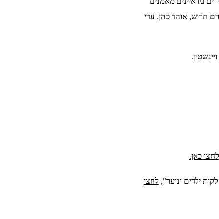
ים מראיינים מאמנים
ורם חרוש, אוהד כהן, עדי
ינשטין.
חצו כאן.
קות ילדים ונוער",
לחצו