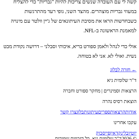
קשה לי עם העובדה שנשים צריכות להיות "גבריות" כדי להצליח
במעוזי גבריות מוצהרים. מהצד השני, גופי רעד מהתרגשות
כשבחדשות הראו את מסיבת העיתונאים של ג'יין וולטר עם מינויה
למאמנת הראשונה ב-NFL.
אולי כדי לנהל ולאמן ספורט בריא, איכותי וסבלני – דרושה נקודת מבט
נשית. ואולי לא. אני לא בטוחה.
← חזרה לבלוג
ד"ר שלומית גיא
הרצאות וסמינרים | מחקר ספורט וחברה
הוצאת רסיס נהרה
אודות
הרצאות
ספרים
עיתונות
בלוג
צרו קשר
עקבו אחרינו
יוטיוב
לינקדאין
פייסבוק
©
2026
ד"ר שלומית גיא. כל הזכויות שמורות.