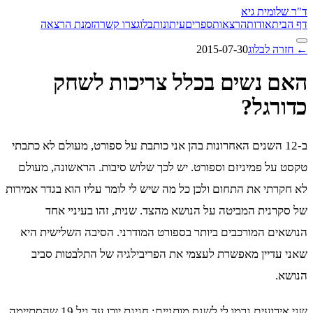
ד"ר שלומית גיא
דף הבית
אודות
הרצאות
ספרים
עיתונות
בלוג
צרו קשר
הזמנת הרצאה
← חזרה לבלוג
2015-07-30
האם נשים בכלל צריכות לשחק
כדורגל?
ב-12 השנים האחרונות בהן אני כותבת על ספורט, מעולם לא כתבתי
טקסט על פמיניזם וספורט. יש לכך שלוש סיבות. הראשונה, מעולם
לא חקרתי את התחום ולכן כל מה שיש לי לומר עליו הוא בגדר אמירות
של סקרנית המביטה על הנושא מהצד. שנית, זהו בעיניי אחד
הנושאים המורכבים ביותר בספורט המודרני. הסיבה השלישית היא
שאני עדיין מאפשרת לעצמי את הפריבילגיה של התלבטות סביב
הנושא.
שני אירועים גרמו לי לשנס מותניים: חגיגת יורו עד גיל 19 שהסתיימה